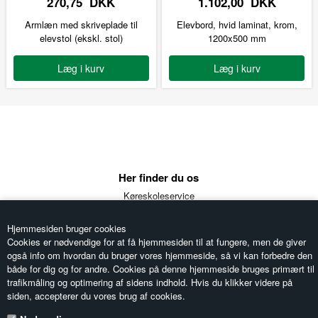
270,75 DKK
1.102,00 DKK
Armlæn med skriveplade til
Elevbord, hvid laminat, krom,
elevstol (ekskl. stol)
1200x500 mm
Læg i kurv
Læg i kurv
Her finder du os
Køreskoleservice
Ellestedvej 5a
5853 Ørbæk
Hjemmesiden bruger cookies
Telefon: 6333 1510
Cookies er nødvendige for at få hjemmesiden til at fungere, men de giver
Email:
koreskoleservice@dekra.dk
også info om hvordan du bruger vores hjemmeside, så vi kan forbedre den
CVR: 33585586
både for dig og for andre. Cookies på denne hjemmeside bruges primært til
trafikmåling og optimering af sidens indhold. Hvis du klikker videre på
siden, accepterer du vores brug af cookies.
Information