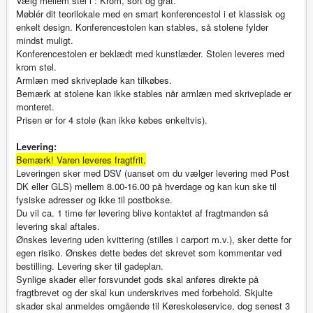
Vælg mellem stel i : Krom, sort og gråt.
Møblér dit teorilokale med en smart konferencestol i et klassisk og
enkelt design. Konferencestolen kan stables, så stolene fylder
mindst muligt.
Konferencestolen er beklædt med kunstlæder. Stolen leveres med
krom stel.
Armlæn med skriveplade kan tilkøbes.
Bemærk at stolene kan ikke stables når armlæn med skriveplade er
monteret.
Prisen er for 4 stole (kan ikke købes enkeltvis).
Levering:
Bemærk! Varen leveres fragtfrit.
Leveringen sker med DSV (uanset om du vælger levering med Post
DK eller GLS) mellem 8.00-16.00 på hverdage og kan kun ske til
fysiske adresser og ikke til postbokse.
Du vil ca. 1 time før levering blive kontaktet af fragtmanden så
levering skal aftales.
Ønskes levering uden kvittering (stilles i carport m.v.), sker dette for
egen risiko. Ønskes dette bedes det skrevet som kommentar ved
bestilling. Levering sker til gadeplan.
Synlige skader eller forsvundet gods skal anføres direkte på
fragtbrevet og der skal kun underskrives med forbehold. Skjulte
skader skal anmeldes omgående til Køreskoleservice, dog senest 3