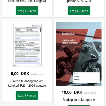
kørekort P23 - 2024 udgave
prøver A, B, C, D
5,00 DKK
ekskl. moms
Skema til ansøgning om
kørekort P23 - 2026 udgave
10,00 DKK
ekskl. moms
Modulplan til kategori A