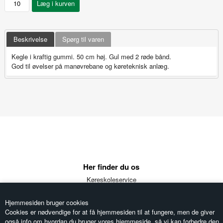
Beskrivelse
Spørg til varen
Kegle i kraftig gummi. 50 cm høj. Gul med 2 røde bånd.
God til øvelser på manøvrebane og køreteknisk anlæg.
Her finder du os
Køreskoleservice
Ellestedvej 5a
5853 Ørbæk
Hjemmesiden bruger cookies
Telefon: 6333 1510
Cookies er nødvendige for at få hjemmesiden til at fungere, men de giver
Email:
koreskoleservice@dekra.dk
også info om hvordan du bruger vores hjemmeside, så vi kan forbedre den