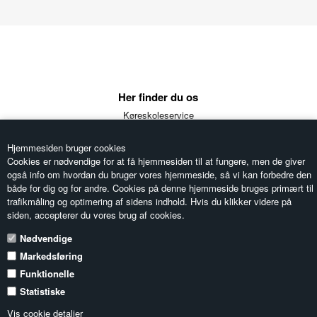
Her finder du os
Køreskoleservice
Ellestedvej 5a
5853 Ørbæk
Hjemmesiden bruger cookies
Telefon: 6333 1510
Cookies er nødvendige for at få hjemmesiden til at fungere, men de giver
Email:
koreskoleservice@dekra.dk
også info om hvordan du bruger vores hjemmeside, så vi kan forbedre den
CVR: 33585586
både for dig og for andre. Cookies på denne hjemmeside bruges primært til
trafikmåling og optimering af sidens indhold. Hvis du klikker videre på
siden, accepterer du vores brug af cookies.
Information
Nødvendige
Forside
Markedsføring
Bekendtgørelser
Handelsbetingelser
Funktionelle
Nyhedsbrev
Statistiske
Login
Kontakt os
Vis cookie detaljer