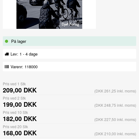
På lager
Lev: 1 - 4 dage
Varenr:
118000
Pris ved 1 Stk
209,00 DKK
(DKK 261,25 inkl. moms)
Pris ved 2 Stk
199,00 DKK
(DKK 248,75 inkl. moms)
Pris ved 10 Stk
182,00 DKK
(DKK 227,50 inkl. moms)
Pris ved 20 Stk
168,00 DKK
(DKK 210,00 inkl. moms)