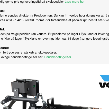
 dig gerne pris og leveringstid på skolepedaler
Læs mere her
se:
erne sendes direkte fra Producenten. Du kan frit vælge hvor du ønsker at få pe
es altid kr. 420,- (ekskl. moms) for forsendelse af pedaler (pr. bestilt sæt) ve
tid:
iden på Veigelpedaler kan variere. Er pedalerne på lager i Tyskland er leverin
ne ikke på lager i Tyskland er leveringstiden ca. 14 dage (længere leveringst
esret:
en fortrydelsesret på køb af skolepedaler.
øvrige handelsbetingelser her:
Handelsbetingelser