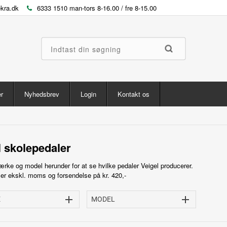
kra.dk
6333 1510 man-tors 8-16.00 / fre 8-15.00
r
Nyhedsbrev
Login
Kontakt os
l skolepedaler
rke og model herunder for at se hvilke pedaler Veigel producerer.
r er ekskl. moms og forsendelse på kr. 420,-