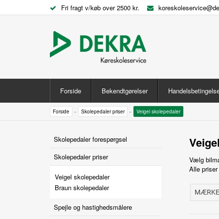
Fri fragt v/køb over 2500 kr.
koreskoleservice@de
Forside
Bekendtgørelser
Handelsbetingelse
Forside
»
Skolepedaler priser
»
Veigel skolepedaler
Skolepedaler forespørgsel
Veige
Skolepedaler priser
Vælg bilmæ
Alle prise
Veigel skolepedaler
Braun skolepedaler
Spejle og hastighedsmålere