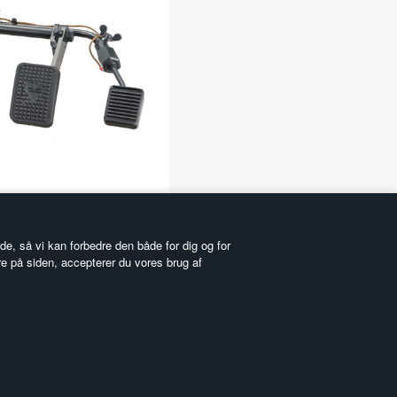
e, så vi kan forbedre den både for dig og for
re på siden, accepterer du vores brug af
lg med og få gode nyheder
automatisk besked når der er ændringer i lektionsplaner,
ervisningsplaner, nye produkter eller tilbud. Du kan tilmelde
 her