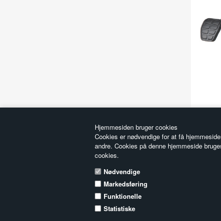
Hjemmesiden bruger cookies
Cookies er nødvendige for at få hjemmesiden
andre. Cookies på denne hjemmeside bruges p
cookies.
Her finder du os
Køreskoleservice
Nødvendige
Ellestedvej 5a
Markedsføring
5853 Ørbæk
Funktionelle
Telefon: 6333 1510
Email:
koreskoleservice@dekra.dk
Statistiske
CVR: 33585586