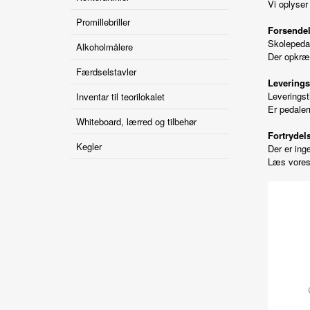
Vi oplyser
Promillebriller
Forsendel
Skolepedal
Alkoholmålere
Der opkræv
Færdselstavler
Leverings
Leveringst
Inventar til teorilokalet
Er pedaler
Whiteboard, lærred og tilbehør
Fortrydels
Kegler
Der er ing
Læs vores 