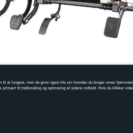
 til at fungere, men de giver også info om hvordan du bruger vores hjemmesid
rimært til trafikmåling og optimering af sidens indhold. Hvis du klikker vide
Information
Fø
Forside
Få 
Bekendtgørelser
und
Handelsbetingelser
dig
Nyhedsbrev
Login
Kontakt os